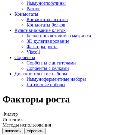
Иммуноглобулины
Разное
Конъюгаты
Конъюгаты антител
Конъюгаты белков
Культивирование клеток
Белки внеклеточного матрикса
3D культивирование
Факторы роста
Viscoll
Сорбенты
Сорбенты с антителами
Сорбенты c белками
Диагностические наборы
Иммуноферментные наборы
Латексные наборы
Факторы роста
Фильтр
Источник
Методы использования