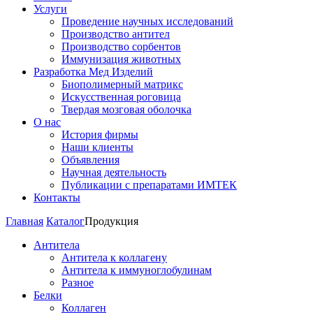
Услуги
Проведение научных исследований
Производство антител
Производство сорбентов
Иммунизация животных
Разработка Мед Изделий
Биополимерный матрикс
Искусственная роговица
Твердая мозговая оболочка
О нас
История фирмы
Наши клиенты
Объявления
Научная деятельность
Публикации с препаратами ИМТЕК
Контакты
Главная
Каталог
Продукция
Антитела
Антитела к коллагену
Антитела к иммуноглобулинам
Разное
Белки
Коллаген