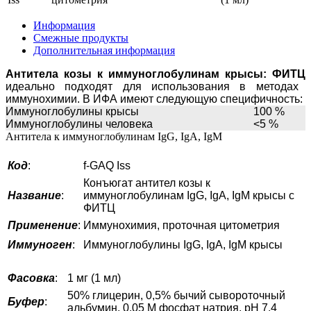
Информация
Смежные продукты
Дополнительная информация
Антитела козы к иммуноглобулинам крысы:
ФИТЦ
идеально подходят для использования в методах
иммунохимии. В ИФА имеют следующую специфичность:
Иммуноглобулины крысы
100 %
Иммуноглобулины человека
<5 %
Антитела к иммуноглобулинам IgG, IgA, IgM
Код
:
f-GAQ Iss
Конъюгат антител козы к
Название
:
иммуноглобулинам IgG, IgA, IgM крысы с
ФИТЦ
Применение
:
Иммунохимия, проточная цитометрия
Иммуноген
:
Иммуноглобулины IgG, IgA, IgM крысы
Фасовка
:
1 мг (1 мл)
50% глицерин, 0,5% бычий сывороточный
Буфер
:
альбумин, 0,05 М фосфат натрия, pH 7,4