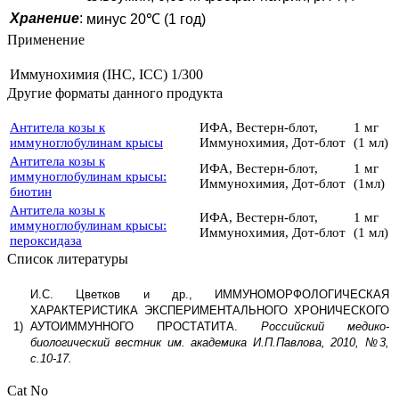
Хранение
:
минус 20℃ (1 год)
Применение
Иммунохимия (IHC, ICC)
1/300
Другие форматы данного продукта
Антитела козы к
ИФА, Вестерн-блот,
1 мг
иммуноглобулинам крысы
Иммунохимия, Дот-блот
(1 мл)
Антитела козы к
ИФА, Вестерн-блот,
1 мг
иммуноглобулинам крысы:
Иммунохимия, Дот-блот
(1мл)
биотин
Антитела козы к
ИФА, Вестерн-блот,
1 мг
иммуноглобулинам крысы:
Иммунохимия, Дот-блот
(1 мл)
пероксидаза
Список литературы
И.С. Цветков и др., ИММУНОМОРФОЛОГИЧЕСКАЯ
ХАРАКТЕРИСТИКА ЭКСПЕРИМЕНТАЛЬНОГО ХРОНИЧЕСКОГО
1)
АУТОИММУННОГО ПРОСТАТИТА.
Российский медико-
биологический вестник им. академика И.П.Павлова, 2010, №3,
с.10-17.
Cat No