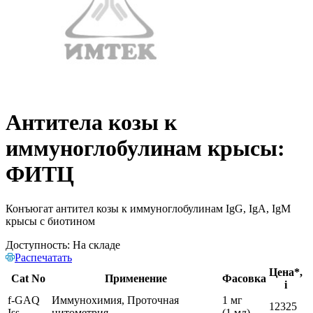
Антитела козы к
иммуноглобулинам крысы:
ФИТЦ
Конъюгат антител козы к иммуноглобулинам IgG, IgA, IgM
крысы с биотином
Доступность:
На складе
Распечатать
Цена*,
Cat No
Применение
Фасовка
i
f-GAQ
Иммунохимия, Проточная
1 мг
12325
Iss
цитометрия
(1 мл)