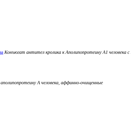
за
Конъюгат антител кролика к Аполипопротеину А1 человека с 
 аполипопротеину A человека, аффинно-очищенные
азана без уче