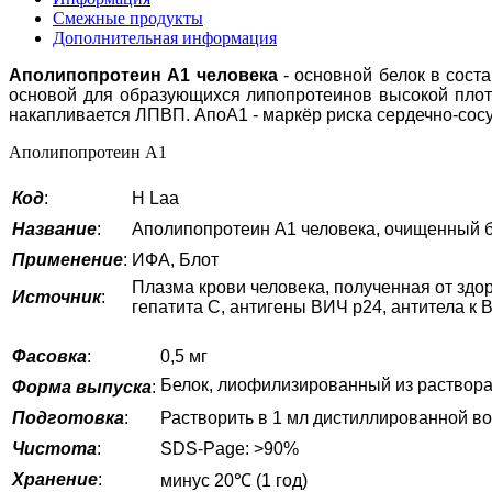
Смежные продукты
Дополнительная информация
Аполипопротеин А1 человека
- основной белок в сост
основой для образующихся липопротеинов высокой плотн
накапливается ЛПВП. АпоА1 - маркёр риска сердечно-сос
Аполипопротеин А1
Код
:
H Laa
Название
:
Аполипопротеин А1 человека, очищенный 
Применение
:
ИФА, Блот
Плазма крови человека, полученная от здор
Источник
:
гепатита С, антигены ВИЧ p24, антитела к 
Фасовка
:
0,5 мг
Белок, лиофилизированный из раствора
Форма выпуска
:
Подготовка
:
Растворить в 1 мл дистиллированной в
Чистота
:
SDS-Page: >90%
Хранение
:
минус 20℃ (1 год)