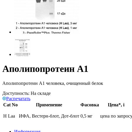
Аполипопротеин А1
Аполипопротеин А1 человека, очищенный белок
Доступность:
На складе
Распечатать
Cat No
Применение
Фасовка
Цена*,
i
H Laa
ИФА, Вестерн-блот, Дот-блот
0,5 мг
цена по запрос
Информация