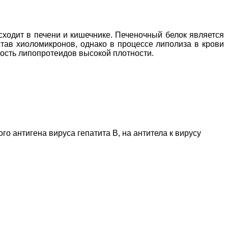
сходит в печени и кишечнике. Печеночный белок является
тав хиоломикронов, однако в процессе липолиза в крови
ость липопротеидов высокой плотности.
о антигена вируса гепатита В, на антитела к вирусу