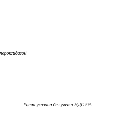
пероксидазой
та НДС 5%