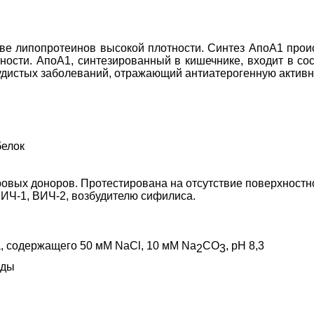
аве липопротеинов высокой плотности. Синтез АпоА1 прои
ости. АпоА1, синтезированный в кишечнике, входит в сос
удистых заболеваний, отражающий антиатерогенную активн
белок
овых доноров. Протестирована на отсутствие поверхностног
ВИЧ-1, ВИЧ-2, возбудителю сифилиса.
, содержащего 50 мМ NaCl, 10 мМ Na
СO
, pH 8,3
2
3
оды