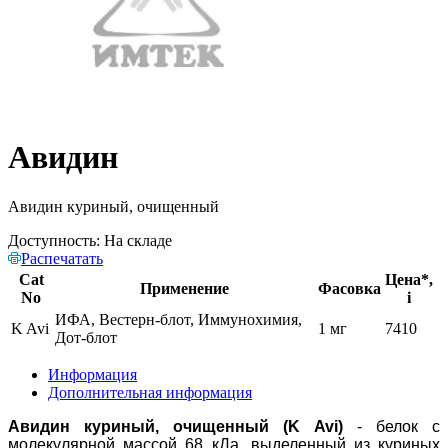
Авидин
Авидин куриный, очищенный
Доступность:
На складе
Распечатать
Cat
Цена*,
Применение
Фасовка
No
i
ИФА, Вестерн-блот, Иммунохимия,
K Avi
1 мг
7410
Дот-блот
Информация
Дополнительная информация
Авидин куриный, очищенный (K Avi)
- белок с
молекулярной массой 68 кДа, выделенный из куриных