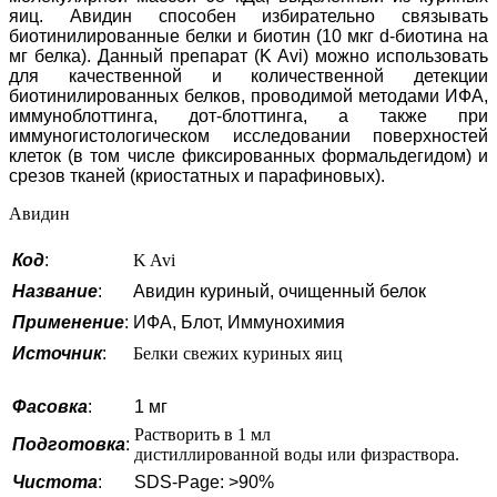
яиц.
Авидин
способен избирательно связывать
биотинилированные белки и биотин (10 мкг d-биотина на
мг белка). Данный препарат (
K Av
i
) можно использовать
для качественной и количественной детекции
биотинилированных белков, проводимой методами ИФА,
иммуноблоттинга, дот-блоттинга, а также при
иммуногистологическом исследовании поверхностей
клеток (в том числе фиксированных формальдегидом) и
срезов тканей (криостатных и парафиновых).
Авидин
Код
:
K Avi
Название
:
Авидин куриный, очищенный белок
Применение
:
ИФА, Блот, Иммунохимия
Источник
:
Белки свежих куриных яиц
Фасовка
:
1 мг
Растворить в 1 мл
Подготовка
:
дистиллированной воды или физраствора.
Чистота
:
SDS-Page: >90%