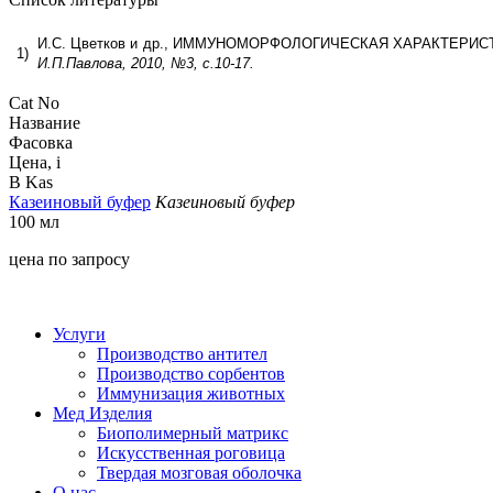
И.С. Цветков и др., ИММУНОМОРФОЛОГИЧЕСКАЯ ХАРАКТЕР
1)
И.П.Павлова, 2010, №3, с.10-17.
Cat No
Название
Фасовка
Цена,
i
B Kas
Казеиновый буфер
Казеиновый буфер
100 мл
цена по запросу
*цена ук
Услуги
Производство антител
Производство сорбентов
Иммунизация животных
Мед Изделия
Биополимерный матрикс
Искусственная роговица
Твердая мозговая оболочка
О нас