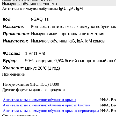
Иммуноглобулины человека
Антитела к иммуноглобулинам IgG, IgA, IgM
Код
:
f-GAQ Iss
Название
:
Конъюгат антител козы к иммуноглобулинам
Применение
:
Иммунохимия, проточная цитометрия
Иммуноген
:
Иммуноглобулины IgG, IgA, IgM крысы
Фасовка
:
1 мг (1 мл)
Буфер
:
50% глицерин, 0,5% бычий сывороточный альбу
Хранение
:
минус 20℃ (1 год)
Применение
Иммунохимия (IHC, ICC)
1/300
Другие форматы данного продукта
Антитела козы к иммуноглобулинам крысы
ИФА, Вес
Антитела козы к иммуноглобулинам крысы: биотин
ИФА, Вес
Антитела козы к иммуноглобулинам крысы: пероксидаза
ИФА, Вес
Список литературы