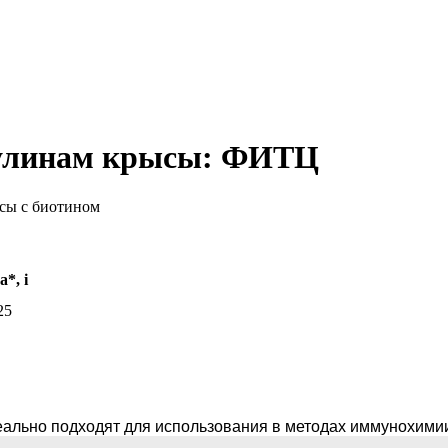
булинам крысы: ФИТЦ
ысы с биотином
а*,
i
25
ально подходят для использования в методах иммунохими