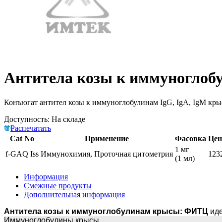
Антитела козы к иммуногло
Конъюгат антител козы к иммуноглобулинам IgG, IgA, IgM кр
Доступность:
На складе
Распечатать
Cat No
Применение
Фасовка
Цен
1 мг
f-GAQ Iss
Иммунохимия, Проточная цитометрия
123
(1 мл)
Информация
Смежные продукты
Дополнительная информация
Антитела козы к иммуноглобулинам крысы:
ФИТЦ
иде
Иммуноглобулины крысы