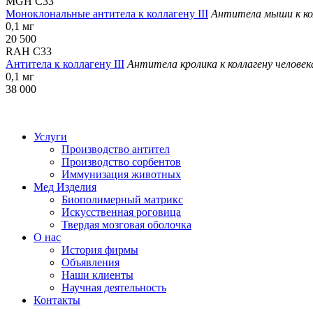
MGH C33
Моноклональные антитела к коллагену III
Антитела мыши к кол
0,1 мг
20 500
RAH C33
Антитела к коллагену III
Антитела кролика к коллагену челове
0,1 мг
38 000
*цена ук
Услуги
Производство антител
Производство сорбентов
Иммунизация животных
Мед Изделия
Биополимерный матрикс
Искусственная роговица
Твердая мозговая оболочка
О нас
История фирмы
Объявления
Наши клиенты
Научная деятельность
Контакты