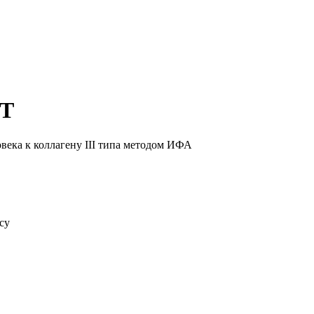
СТ
века к коллагену III типа методом ИФА
су