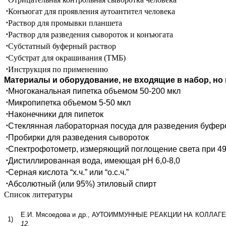
⋅
Конъюгат для проявления аутоантител человека
⋅
Раствор для промывки планшета
⋅
Раствор для разведения сывороток и конъюгата
⋅
Субстатный буферный раствор
⋅
Субстрат для окрашивания (ТМБ)
⋅
Инструкция по применению
Материалы и оборудование, не входящие в набор, но
⋅
Многоканальная пипетка объемом 50-200 мкл
⋅
Микропипетка объемом 5-50 мкл
⋅
Наконечники для пипеток
⋅
Стеклянная лабораторная посуда для разведения буфер
⋅
Пробирки для разведения сывороток
⋅
Спектрофотометр, измеряющий поглощение света при 4
⋅
Дистиллированная вода, имеющая рН 6,0-8,0
⋅
Серная кислота “х.ч.” или “о.с.ч.”
⋅
Абсолютный (или 95%) этиловый спирт
Список литературы
Е.И. Мясоедова и др., АУТОИММУННЫЕ РЕАКЦИИ НА КОЛЛ
1)
12.