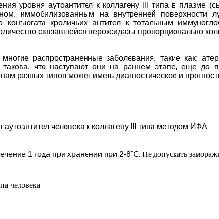
ния уровня аутоантител к коллагену III типа в плазме (
еном, иммобилизованным на внутренней поверхности л
 конъюгата кроличьих антител к тотальным иммуногло
Количество связавшейся пероксидазы пропорционально коли
ногие распространенные заболевания, такие как: атеро
 такова, что наступают они на раннем этапе, еще до 
енам разных типов может иметь диагностическое и прогност
аутоантител человека к коллагену III типа методом ИФА
ечение 1 года при хранении при 2-8℃.
Не допускать замораж
па человека