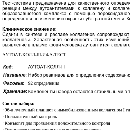
Тест-система предназначена для качественного определе
реакции между аутоантителами к коллагену и коллаг
образовавшегося комплекса с помощью пероксидазного
определяется по изменению окраски субстратной смеси. 
Клиническое значение:
Сдвиги в синтезе и распаде коллагенов сопровождают м
коллагенозы. Характерная особенность этих изменений
выявление в плазме крови человека аутоантител к коллаг
АУТОАТ-КОЛЛ-III-ИФА-ТЕСТ
Код
:
АУТОАТ-КОЛЛ-III
Название
:
Набор реактивов для определения содержания 
Фасовка
:
92 определения
Хранение
:
Компоненты набора остаются стабильными в т
Состав набора:
⋅
96-и луночный планшет с иммобилизованным коллагеном I ти
⋅
Положительный контроль
⋅
Конъюгат для проявления положительного контроля
⋅
Отрицательная контрольная сыворотка человека