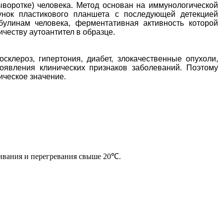
сыворотке) человека. Метод основан на иммунологической
унок пластикового планшета с последующей детекцией
булинам человека, ферментативная активность которой
честву аутоантител в образце.
склероз, гипертония, диабет, злокачественные опухоли,
появления клинических признаков заболеваний. Поэтому
ическое значение.
ивания и перегревания свыше 20℃.