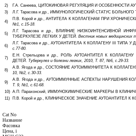
2)
Г.А. Санеева, ЦИТОКИНОВАЯ РЕГУЛЯЦИЯ И ОСОБЕННОСТИ
3)
Л.Г. Тарасова и др., ИММУНОЛОГИЧЕСКИЙ СТАТУС БОЛЬНОГО
П.В. Корой и др., АНТИТЕЛА К КОЛЛАГЕНАМ ПРИ ХРОНИЧ
4)
№1, с.15-18.
Л.Г. Тарасова и др., ВЛИЯНИЕ НИЗКОИНТЕНСИВНОЙ И
5)
ТУБЕРКУЛЕЗЕ ЛЕГКИХ У ДЕТЕЙ.
Вестник новых медицинских тех
Л.Г. Тарасова и др., АУТОАНТИТЕЛА К КОЛЛАГЕНУ III ТИ
6)
с.77-80.
Е.Н. Стрельцова и др., РОЛЬ АУТОАНТИТЕЛ К КОЛЛАГ
7)
ДЕТЕЙ.
Туберкулез и болезни легких, 2010, Т. 87, №6, с.29-33.
А.В. Ягода и др., СОСТОЯНИЕ АУТОИММУНИТЕТА К КОЛЛА
8)
10, №2, с.30-33.
А.В. Ягода и др., АУТОИММУННЫЕ АСПЕКТЫ НАРУШЕНИЯ
9)
Т. 9, №1, с.61-68.
10)
А.П. Парахонский, ИММУНОХИМИЧЕСКИЕ МАРКЕРЫ В КЛИН
11)
П.В. Корой и др., КЛИНИЧЕСКОЕ ЗНАЧЕНИЕ АУТОАНТИТЕЛ
Cat No
Название
Фасовка
Цена,
i