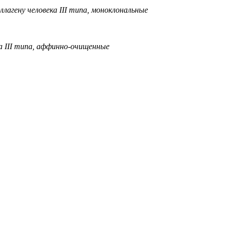
лагену человека III типа, моноклональные
ка III типа, аффинно-очищенные
азана без уче