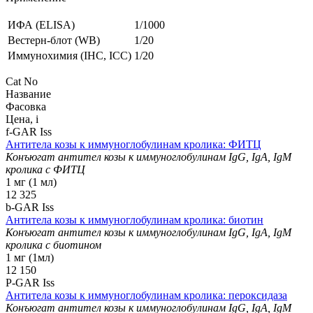
ИФА (ELISA)
1/1000
Вестерн-блот (WB)
1/20
Иммунохимия (IHC, ICC)
1/20
Cat No
Название
Фасовка
Цена,
i
f-GAR Iss
Антитела козы к иммуноглобулинам кролика: ФИТЦ
Конъюгат антител козы к иммуноглобулинам IgG, IgA, IgM
кролика с ФИТЦ
1 мг (1 мл)
12 325
b-GAR Iss
Антитела козы к иммуноглобулинам кролика: биотин
Конъюгат антител козы к иммуноглобулинам IgG, IgA, IgM
кролика с биотином
1 мг (1мл)
12 150
P-GAR Iss
Антитела козы к иммуноглобулинам кролика: пероксидаза
Конъюгат антител козы к иммуноглобулинам IgG, IgA, IgM