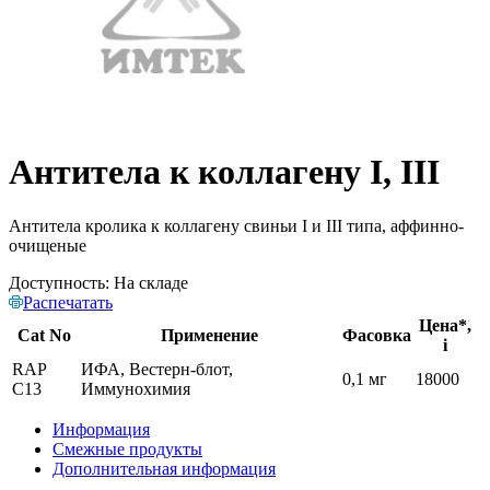
Антитела к коллагену I, III
Антитела кролика к коллагену свиньи I и III типа, аффинно-
очищеные
Доступность:
На складе
Распечатать
Цена*,
Cat No
Применение
Фасовка
i
RAP
ИФА, Вестерн-блот,
0,1 мг
18000
C13
Иммунохимия
Информация
Смежные продукты
Дополнительная информация