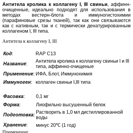
Антитела кролика к коллагену I, III свиньи
, аффинн-
очищенные, идеально подходят для использования в
методах вестерн-блота и иммуногистохимии
(парафиновые срезы тканей), так как они связываются
как с нативным, так и с термически денатурированным
коллагеном I, III типа.
Антитела к коллагену I, III
Код
:
RAP C13
Антитела кролика к коллагену свиньи I и III
Название
:
типа, аффинно-очищеные
Применение
:
ИФА, Блот, Иммунохимия
Иммуноген
:
коллаген свиньи I,III типа
Фасовка
:
0,1 мг
Форма
:
Лиофильно высушенный белок
Растворить в 1,0 мл дистиллированной
Подготовка
:
воды
Хранение
:
минус 20℃ (1 год)
Применение